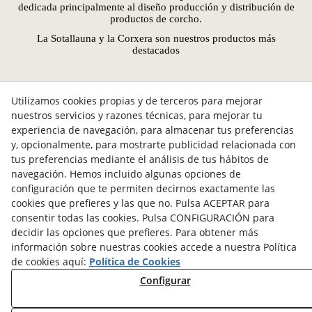
dedicada principalmente al diseño producción y distribución de
productos de corcho.
La Sotallauna y la Corxera son nuestros productos más
destacados
Utilizamos cookies propias y de terceros para mejorar
nuestros servicios y razones técnicas, para mejorar tu
experiencia de navegación, para almacenar tus preferencias
y, opcionalmente, para mostrarte publicidad relacionada con
5quets
tus preferencias mediante el análisis de tus hábitos de
645 53 03 03
navegación. Hemos incluido algunas opciones de
C/Vilanova, 5 | 25300 TÀRREGA
configuración que te permiten decirnos exactamente las
5quets@5quets.cat
cookies que prefieres y las que no. Pulsa ACEPTAR para
consentir todas las cookies. Pulsa CONFIGURACIÓN para
decidir las opciones que prefieres. Para obtener más
Aviso Legal
información sobre nuestras cookies accede a nuestra Política
Declaración de accesibilidad
de cookies aquí:
Política de Cookies
Política Cookies
Configurar
Política de Privacidad